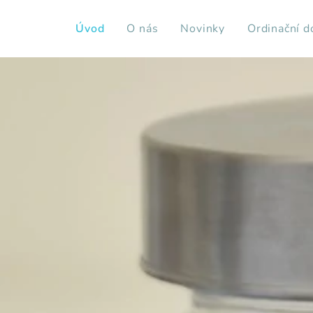
Úvod
O nás
Novinky
Ordinační d